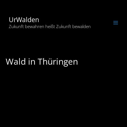
Zum
Inhalt
springen
UrWalden
Main
Zukunft bewahren heißt Zukunft bewalden
Men
Wald in Thüringen